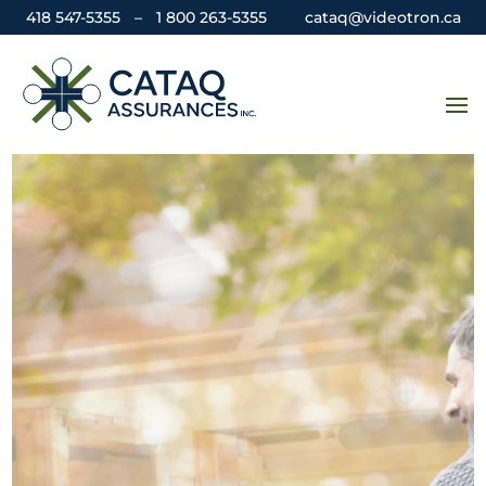
418 547-5355
–
1 800 263-5355
cataq@videotron.ca