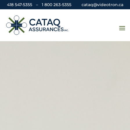
418 547-5355
–
1 800 263-5355
cataq@videotron.ca